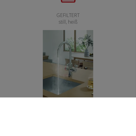
GEFILTERT
still, heiß
KOCHEND IN SEKUNDEN, NULL WARTEZEIT.
Ob Tee, Pasta oder Babyflasche – Ihr Wasser ist schon
heiß, bevor Sie überhaupt danach gefragt haben.