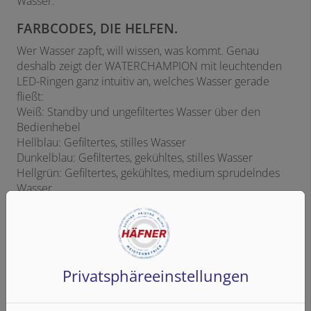
Wasser.
FARBCODES, DIE HELFEN.
Wer Wasser zapft, will wissen, was kommt. Genau
deshalb zeigt der WATERCHAMPION mit leuchtenden
LED-Ringen ganz intuitiv an, welches Wasser gerade
fließt:
Weiß: Standby und ungefiltertes Wasser über den
Bedienhebel
Hellblau: Gefiltertes, stilles Wasser
Dunkelblau: Gefiltertes, gekühltes, stilles Wasser
Hellgrün: Gefiltertes, gekühltes, medium sprudelndes
Wasser
Dunkelgrün: Gefiltertes, gekühltes, sprudelndes Wasser
Rot: Gefiltertes, kochendes Wasser
Privatsphäre­einstellungen