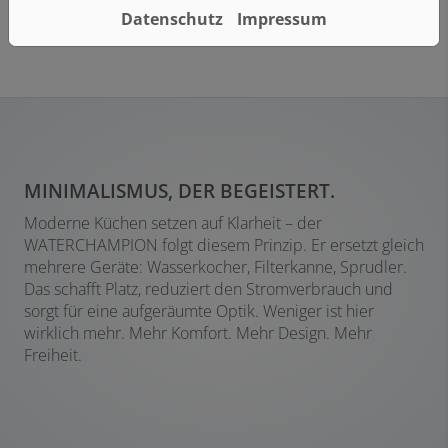
Datenschutz
Impressum
MINIMALISMUS, DER BEGEISTERT.
Moderne Küchen setzen auf Klarheit – der
WATERCHAMPION folgt diesem Prinzip. Er ersetzt gleich
mehrere Geräte: Wasserkocher, Filterkanne, Sprudler.
Das schafft Platz, reduziert den Stromverbrauch und
sorgt für eine aufgeräumte Optik. Weniger ist hier
wirklich mehr. Mehr Komfort. Mehr Design. Mehr
Freiheit.