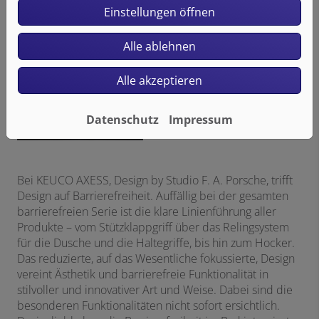
Einstellungen öffnen
Alle ablehnen
Alle akzeptieren
Datenschutz
Impressum
Bei KEUCO AXESS, Design by Studio F. A. Porsche, trifft
Design auf Barrierefreiheit. Auffällig bei der gesamten
barrierefreien Serie ist die klare Linienführung aller
Produkte – vom Stützklappgriff über das Relingsystem
für die Dusche und die Haltegriffe, bis hin zum Hocker.
Das reduzierte, auf das Wesentliche fokussierte, Design
vereint Ästhetik und barrierefreie Funktionalität in
stilvoller und innovativer Art und Weise. Dabei sind die
besonderen Funktionalitäten nicht sofort ersichtlich.