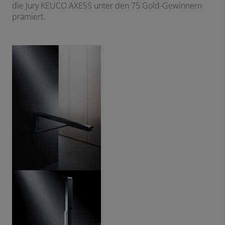
die Jury KEUCO AXESS unter den 75 Gold-Gewinnern
prämiert.