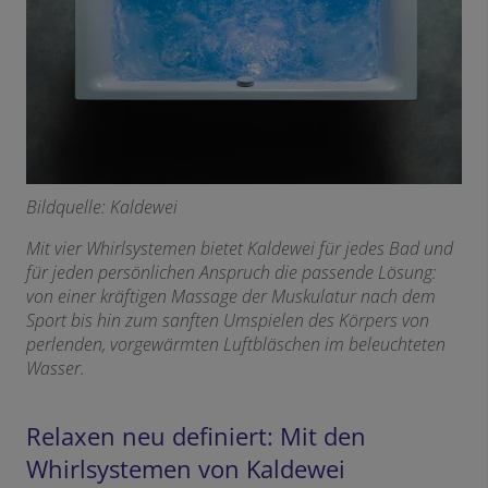
Bildquelle: Kaldewei
Mit vier Whirlsystemen bietet Kaldewei für jedes Bad und
für jeden persönlichen Anspruch die passende Lösung:
von einer kräftigen Massage der Muskulatur nach dem
Sport bis hin zum sanften Umspielen des Körpers von
perlenden, vorgewärmten Luftbläschen im beleuchteten
Wasser.
Relaxen neu definiert: Mit den
Whirlsystemen von Kaldewei