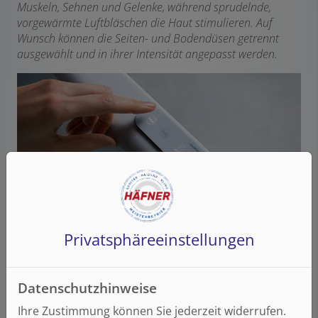
Muskeln, Sehnen und Gelenke, während sprudelnde,
vorgewärmte Luftbläschen die Haut stimulieren. Auf
Wunsch können die Seiten- und Bodendüsen getrennt
ausgewählt und in ihrer Intensität angepasst werden.
Privatsphäre­einstellungen
Bildquelle: Kaldewei
Die Intensität und Art der Wellnessbehandlung können
ganz individuell gestaltet werden. So kommt die
Datenschutzhinweise
wohltuende Wirkung genau da an, wo sie benötigt wird.
Ihre Zustimmung können Sie jederzeit widerrufen.