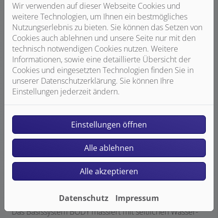
Wir verwenden auf dieser Webseite Cookies und
weitere Technologien, um Ihnen ein bestmögliches
Nutzungserlebnis zu bieten. Sie können das Setzen von
Aquamassage FULL BODY
Cookies auch ablehnen und unsere Seite nur mit den
FULL BODY verwöhnt mit einer intensiven Massage
technisch notwendigen Cookies nutzen. Weitere
durch kraftvolle Wasserstrahlen. Ob nach harter Arbeit
Informationen, sowie eine detaillierte Übersicht der
oder einem fordernden Workout – die Massage löst
Cookies und eingesetzten Technologien finden Sie in
Verspannungen, lockert das Bindegewebe und fördert
unserer Datenschutzerklärung. Sie können Ihre
die Durchblutung des Körpers. Die Wasserstrahlen sind
Einstellungen jederzeit ändern.
mit Luft angereichert, wirken tief in die Haut ein und
sorgen so für ein intensives Wohlgefühl. Für den
individuellen Genuss lassen sich die Seitendüsen direkt
Einstellungen öffnen
auf verschiedene Körperregionen ausrichten.
Zusätzliche Mikrodüsen behandeln gezielt Rücken und
Alle ablehnen
Füße. Die Intensität der Massage ist dabei individuell
einstellbar. LED-Beleuchtung zaubert eine
Alle akzeptieren
stimmungsvolle Wohlfühlatmosphäre ins Bad.
Basissystem BODY
Datenschutz
Impressum
Das Basissystem BODY massiert mit seitlichen Wasser-