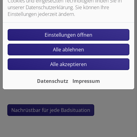
Cookies und eingesetzten Technologien finden Sie in
unserer Datenschutzerklärung. Sie können Ihre
Einstellungen jederzeit ändern.
Einstellungen öffnen
VIGOUR derby AQUAWASH
Alle ablehnen
Das Dusch-WC für Deutschland
Alle akzeptieren
Als „Dusch-WC für Deutschland“ garantiert das
AQUAWASH von VIGOUR derby ein dauerhaftes
Frischegefühl und individuelle Hygiene für jedermann.
Datenschutz
Impressum
Nachrüstbar für jede Badsituation