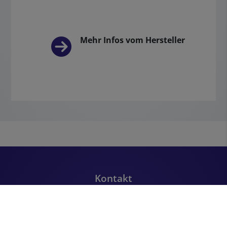
Mehr Infos vom Hersteller
Footer - Kontaktdaten und Öffnungszeiten
Kontakt
Häfner Meisterbetrieb Sanitär · Heizung · Klima Inhaber
C. Häfner e.K.
Haindorfsgasse 2-10